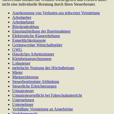
nicht eine individuelle Beratung durch Ihren Steuerberater.
Anerkennung von Verlusten aus teilweiser Vermietung
Arbeitgeber
Arbeitnehmer
Bürokratieabbau
Einzelaufstellung der Bareinnahmen
Elektronische Klageerhebung
Entgeltlichkeitsquote
Geringwertige Wirtschaftsgüter
GWG
Häusliches Arbeitszimmer
Kleinbetragsrechnungen
Lohnsteuer
mehrfache Nutzung des Höchstbetrags
Mieter
Mietpreisbremse
Steuerbegünstigte Abfindung
Steuerliche Erleichterungen
Umsatzsteuer
Umsatzsteuerpflicht bei Fahrschulunterricht
Unternehmen
Unternehmer
Verbilligte Vermietung an Angehörige
Verfahrensrecht