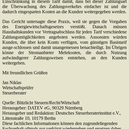
Einschränkung in diesem Tarif damit, dass bei dieser Zahlungsart
die Überwachung des Zahlungsverkehrs einfacher ist und die
dadurch eingesparten Kosten an die Kunden weitergegeben werden.
Das Gericht untersagte diese Praxis, weil sie gegen die Vorgaben
des Energiewirtschaftsgesetzes verstößt. Danach müssen
Haushaltskunden vor Vertragsabschluss für jeden Tarif verschiedene
Zahlungsmöglichkeiten angeboten werden. Ansonsten würden
Kunden, die über kein Konto verfügen, vom günstigen Basistarif
ausge-schlossen und damit unangemessen benachteiligt. Im Übrigen
könne der Stromanbieter Mehrkosten, die durch Nutzung
aufwändigerer Zahlungsweisen entstehen, an den Kunden
weitergeben.
Mit freundlichen Grüßen
Jan Niklas
Wirtschaftsprüfer
Steuerberater
Quelle: Blitzlicht Steuern/Recht/Wirtschaft
Herausgeber: DATEV eG, 90329 Nürnberg
Herausgeber und Redaktion: Deutsches Steuerberaterinstitut e.V.,
Littenstraße 10, 10179 Berlin
Diese fachlichen Informationen können den zugrundeliegenden
Sachverhalt oftmals nur verkürzt wiedergeben und ersetzen daher